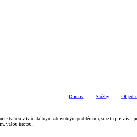
Domov
Služby
Objedna
ete tvárou v tvár akútnym zdravotným problémom, sme tu pre vás – prip
m, vašou istotou.